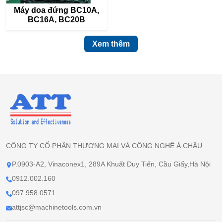
Máy doa đứng BC10A,
BC16A, BC20B
Xem thêm
CÔNG TY CỔ PHẦN THƯƠNG MẠI VÀ CÔNG NGHỆ Á CHÂU
P.0903-A2, Vinaconex1, 289A Khuất Duy Tiến, Cầu Giấy,Hà Nội
0912.002.160
097.958.0571
attjsc@machinetools.com.vn