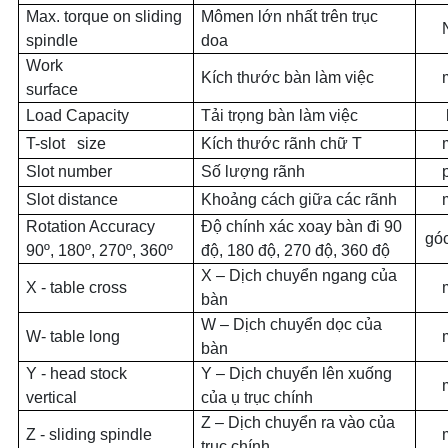
Max. torque on sliding
Mômen lớn nhất trên trục
spindle
doa
Work
Kích thước bàn làm việc
surface
Load Capacity
Tải trọng bàn làm việc
T-slot
size
Kích thước rãnh chữ T
Slot number
Số lượng rãnh
Slot distance
Khoảng cách giữa các rãnh
Rotation Accuracy
Độ chính xác xoay bàn đi 90
góc
90º, 180º, 270º, 360º
độ, 180 độ, 270 độ, 360 độ
X – Dịch chuyển ngang của
X - table cross
bàn
W – Dịch chuyển dọc của
W- table long
bàn
Y - head stock
Y – Dịch chuyển lên xuống
vertical
của ụ trục chính
Z – Dịch chuyển ra vào của
Z - sliding spindle
trục chính