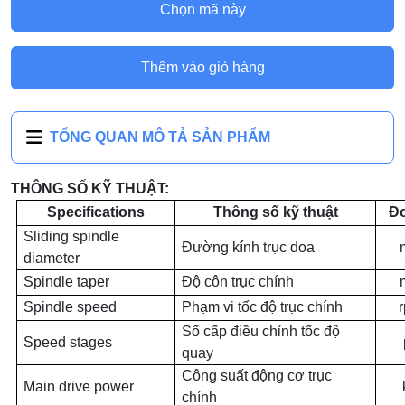
Chọn mã này
Thêm vào giỏ hàng
TỔNG QUAN MÔ TẢ SẢN PHẨM
THÔNG SỐ KỸ THUẬT:
Specifications
Thông số kỹ thuật
Đơ
Sliding spindle
Đường kính trục doa
diameter
Spindle taper
Độ côn trục chính
Spindle speed
Phạm vi tốc độ trục chính
Số cấp điều chỉnh tốc độ
Speed stages
quay
Công suất động cơ trục
Main drive power
chính