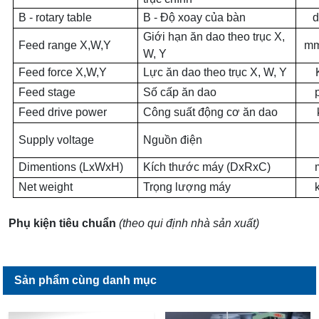
B - rotary table
B - Độ xoay của bàn
d
Giới hạn ăn dao theo trục X,
Feed range X,W,Y
mm
W, Y
Feed force X,W,Y
Lực ăn dao theo trục X, W, Y
Feed stage
Số cấp ăn dao
Feed drive power
Công suất động cơ ăn dao
Supply voltage
Nguồn điện
Dimentions (LxWxH)
Kích thước máy (DxRxC)
Net weight
Trọng lượng máy
Phụ kiện tiêu chuẩn
(theo qui định nhà sản xuất)
Sản phẩm cùng danh mục