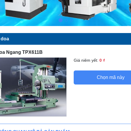
 doa
oa Ngang TPX611B
Giá niêm yết:
0 ₫
Chọn mã này