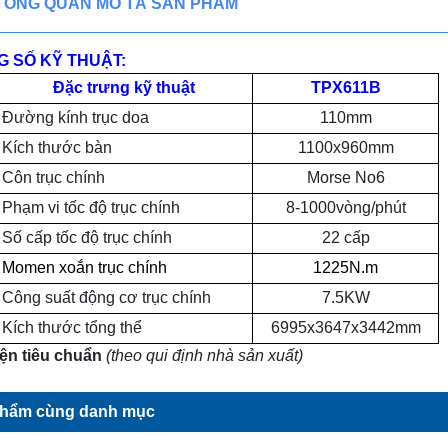
TỔNG QUAN MÔ TẢ SẢN PHẨM
 SỐ KỸ THUẬT:
Đặc trưng kỹ thuật
TPX611B
Đường kính trục doa
110mm
Kích thước bàn
1100x960mm
Côn trục chính
Morse No6
Phạm vi tốc độ trục chính
8-1000vòng/phút
Số cấp tốc độ trục chính
22 cấp
Momen xoắn trục chính
1225N.m
Công suất động cơ trục chính
7.5KW
Kích thước tổng thể
6995x3647x3442mm
ện tiêu chuẩn
(theo qui định nhà sản xuất)
phẩm cùng danh mục