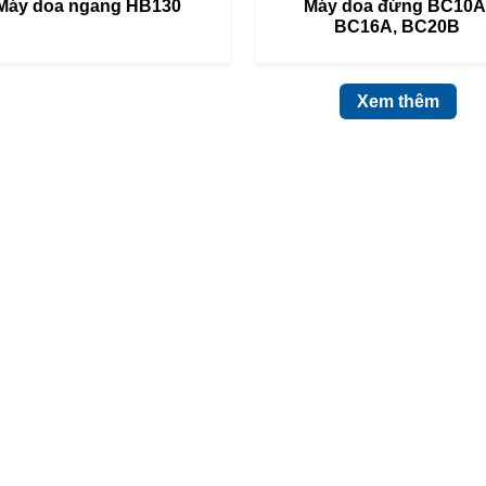
Máy doa ngang HB130
Máy doa đứng BC10A
BC16A, BC20B
Xem thêm