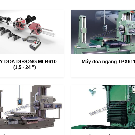
́Y DOA DI ĐỘNG MLB610
Máy doa ngang TPX61
(1,5 - 24 ")