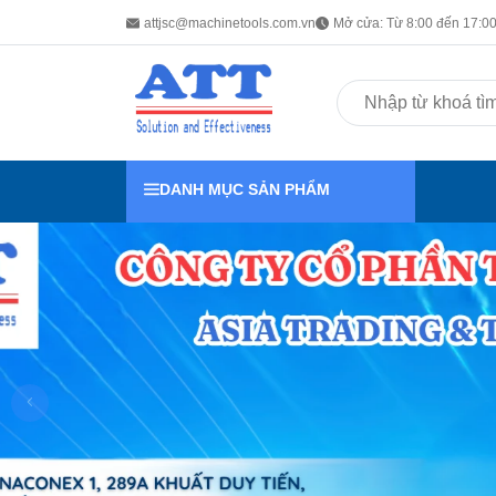
attjsc@machinetools.com.vn
Mở cửa: Từ 8:00 đến 17:00 
DANH MỤC SẢN PHẨM