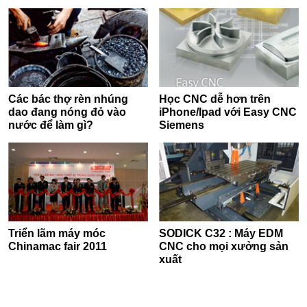
Các bác thợ rèn nhúng
Học CNC dễ hơn trên
dao đang nóng đỏ vào
iPhone/Ipad với Easy CNC
nước để làm gì?
Siemens
Triển lãm máy móc
SODICK C32 : Máy EDM
Chinamac fair 2011
CNC cho mọi xưởng sản
xuất