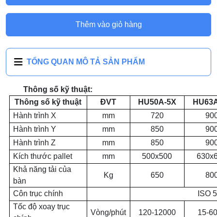
Thêm vào giỏ hàng
TỔNG QUAN MÔ TẢ SẢN PHẨM
Thông số kỹ thuật:
Thông số kỹ thuật
ĐVT
HU50A-5X
HU63A
Hành trình X
mm
720
90
Hành trình Y
mm
850
90
Hành trình Z
mm
850
90
Kích thước pallet
mm
500x500
630x
Khả năng tải của
Kg
650
80
bàn
Côn trục chính
ISO 
Tốc độ xoay trục
Vòng/phút
120-12000
15-6