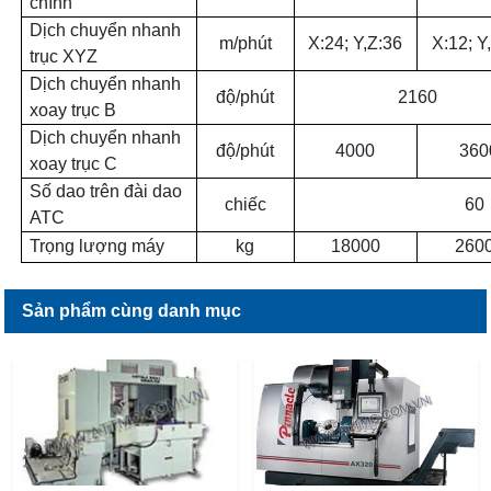
chính
Dịch chuyển nhanh
m/phút
X:24; Y,Z:36
X:12; Y
trục XYZ
Dịch chuyển nhanh
độ/phút
2160
xoay trục B
Dịch chuyển nhanh
độ/phút
4000
360
xoay trục C
Số dao trên đài dao
chiếc
60
ATC
Trọng lượng máy
kg
18000
260
Sản phẩm cùng danh mục