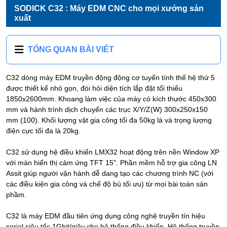
SODICK C32 : Máy EDM CNC cho mọi xưởng sản
xuất
TỔNG QUAN BÀI VIẾT
C32 dòng máy EDM truyền động động cơ tuyến tính thế hệ thứ 5
được thiết kế nhỏ gọn, đòi hỏi diện tích lắp đặt tối thiểu
1850x2600mm. Khoang làm việc của máy có kích thước 450x300
mm và hành trình dịch chuyển các trục X/Y/Z(W) 300x250x150
mm (100). Khối lượng vật gia công tối đa 50kg là và trọng lượng
điện cực tối đa là 20kg.
C32 sử dụng hệ điều khiển LMX32 hoạt động trên nền Window XP
với màn hiển thị cảm ứng TFT 15". Phần mềm hỗ trợ gia công LN
Assit giúp người vận hành dễ dang tạo các chương trình NC (với
các điều kiện gia công và chế độ bù tối ưu) từ mọi bài toán sản
phầm.
C32 là máy EDM đầu tiên ứng dụng công nghệ truyền tín hiệu
serial siêu tốc 1Gbit/giây cho hệ thống điều khiển. Hệ thống truyền