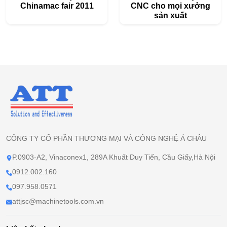
Chinamac fair 2011
CNC cho mọi xưởng
sản xuất
CÔNG TY CỔ PHẦN THƯƠNG MẠI VÀ CÔNG NGHỆ Á CHÂU
P.0903-A2, Vinaconex1, 289A Khuất Duy Tiến, Cầu Giấy,Hà Nội
0912.002.160
097.958.0571
attjsc@machinetools.com.vn