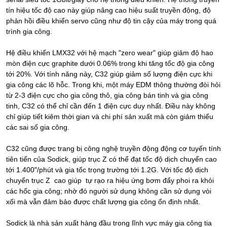
tín hiệu tốc độ cao này giúp nâng cao hiệu suất truyền động, độ
phản hồi điều khiển servo cũng như độ tin cậy của máy trong quá
trình gia công.
Hệ điều khiển LMX32 với hệ mạch "zero wear" giúp giảm độ hao
mòn điện cực graphite dưới 0.06% trong khi tăng tốc độ gia công
tới 20%. Với tính năng này, C32 giúp giảm số lượng điện cực khi
gia công các lõ hỗc. Trong khi, một máy EDM thông thường đòi hỏi
từ 2-3 điện cực cho gia công thô, gia công bán tinh và gia công
tinh, C32 có thể chỉ cần đến 1 điện cực duy nhất. Điều này không
chỉ giúp tiết kiêm thời gian và chi phí sản xuất mà còn giảm thiểu
các sai số gia công.
C32 cũng được trang bị công nghệ truyền động động cơ tuyến tính
tiên tiến của Sodick, giúp trục Z có thể đạt tốc độ dịch chuyển cao
tới 1.400"/phút và gia tốc trọng trường tới 1.2G. Với tốc độ dịch
chuyển trục Z cao giúp tự rạo ra hiệu ứng bơm đẩy phoi ra khỏi
các hốc gia công; nhờ đó người sử dụng không cần sử dụng vòi
xối mà vẫn đảm bảo được chất lượng gia công ổn định nhất.
Sodick là nhà sản xuất hàng đầu trong lĩnh vực máy gia công tia