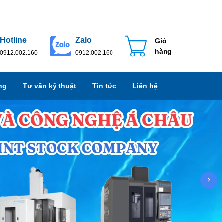
Hotline
Zalo
Giỏ
hàng
0912.002.160
0912.002.160
ng
Tư vấn kỹ thuật
Tin tức
Liên hệ