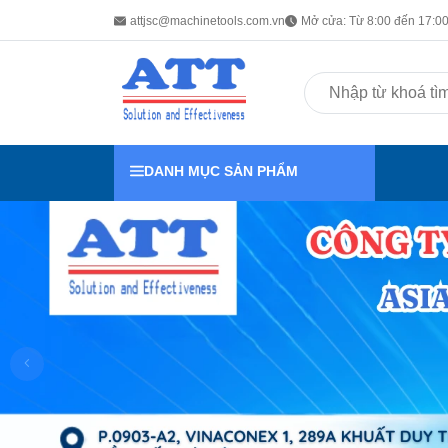
attjsc@machinetools.com.vn
Mở cửa: Từ 8:00 đến 17:00 
DANH MỤC SẢN PHẨM