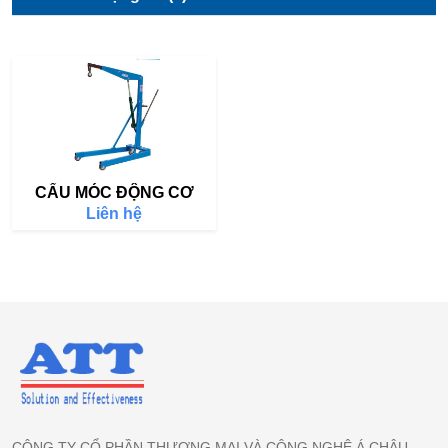
CẨU MÓC ĐỘNG CƠ
Liên hệ
CÔNG TY CỔ PHẦN THƯƠNG MẠI VÀ CÔNG NGHỆ Á CHÂU