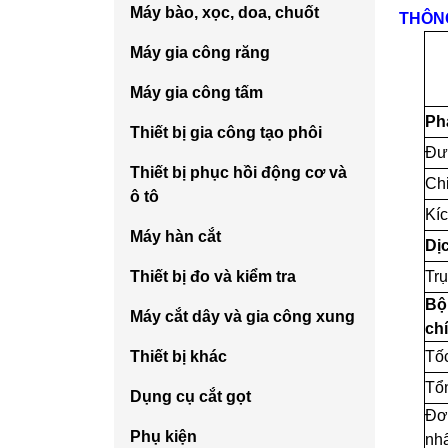
Máy bào, xọc, doa, chuốt
THÔNG
Máy gia công răng
Máy gia công tấm
Ph
Thiết bị gia công tạo phôi
Đư
Thiết bị phục hồi động cơ và
Ch
ô tô
Kí
Máy hàn cắt
Dị
Thiết bị đo và kiểm tra
Trụ
Bộ 
Máy cắt dây và gia công xung
ch
Thiết bị khác
Tốc
Tổ
Dụng cụ cắt gọt
Đơn
Phụ kiện
nhấ