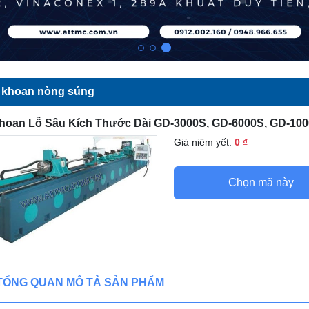
 khoan nòng súng
hoan Lỗ Sâu Kích Thước Dài GD-3000S, GD-6000S, GD-10
Giá niêm yết:
0 ₫
Chọn mã này
TỔNG QUAN MÔ TẢ SẢN PHẨM