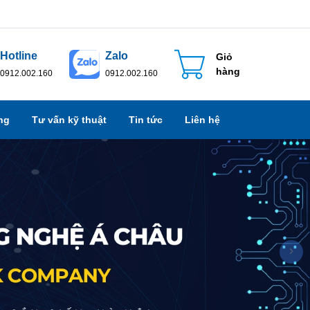
Hotline
Zalo
Giỏ
hàng
0912.002.160
0912.002.160
ng
Tư vấn kỹ thuật
Tin tức
Liên hệ