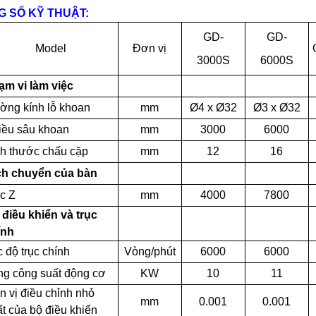
 SỐ KỸ THUẬT:
GD-
GD-
Model
Đơn vị
3000S
6000S
ạm vi làm việc
ờng kính lỗ khoan
mm
Ø4
x
Ø32
Ø3
x
Ø32
iều sâu khoan
mm
3000
6000
ch thước chấu cặp
mm
12
16
ch chuyển của bàn
c Z
mm
4000
7800
điều khiển và trục
ính
 độ trục chính
Vòng/phút
6000
6000
ng công suất động cơ
KW
10
11
 vị điều chỉnh nhỏ
mm
0.001
0.001
t của bộ điều khiển