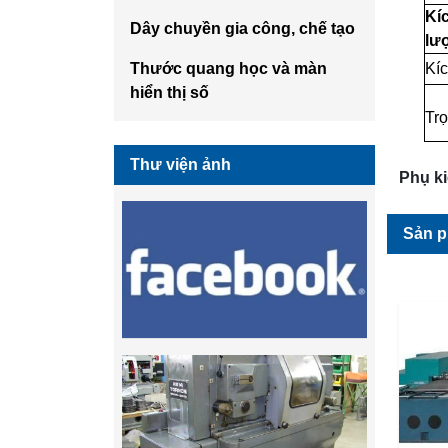
Kí
Dây chuyền gia công, chế tạo
lư
Thước quang học và màn
Kí
hiển thị số
Tr
Thư viện ảnh
Phụ ki
Sản 