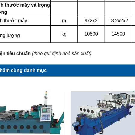
ch thước máy và trọng
ợng
ch thước máy
m
9x2x2
13.2x2x2
kg
10800
14500
ọng lượng
ện tiêu chuẩn
(theo qui định nhà sản xuất)
phẩm cùng danh mục