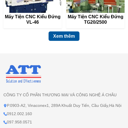
Máy Tiện CNC Kiểu Đứng
Máy Tiện CNC Kiểu Đứng
VL-46
TG20/2500
Xem thêm
CÔNG TY CỔ PHẦN THƯƠNG MẠI VÀ CÔNG NGHỆ Á CHÂU
P.0903-A2, Vinaconex1, 289A Khuất Duy Tiến, Cầu Giấy,Hà Nội
0912.002.160
097.958.0571