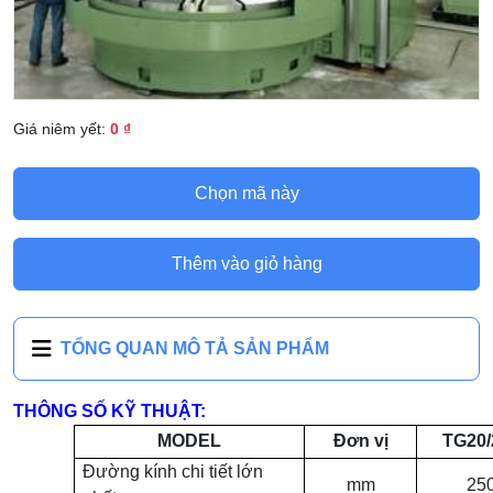
Giá niêm yết:
0 ₫
Chọn mã này
Thêm vào giỏ hàng
TỔNG QUAN MÔ TẢ SẢN PHẨM
THÔNG SỐ KỸ THUẬT:
MODEL
Đơn vị
TG20/
Đường kính chi tiết lớn
mm
25