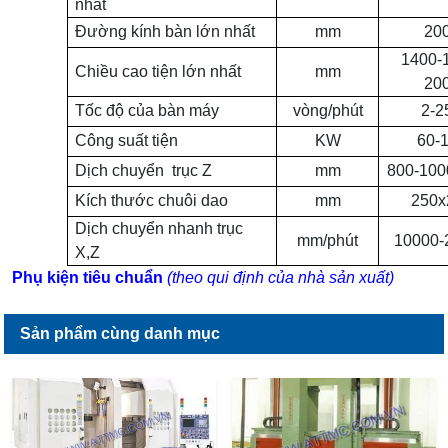
nhất
Đường kính bàn lớn nhất
mm
20
1400-
Chiều cao tiện lớn nhất
mm
20
Tốc độ của bàn máy
vòng/phút
2-2
Công suất tiện
KW
60-
Dịch chuyển
trục Z
mm
800-100
Kích thước chuôi dao
mm
250x
Dịch chuyển nhanh trục
mm/phút
10000-
X,Z
Phụ kiện tiêu chuẩn
(theo qui định của nhà sản xuất)
Sản phẩm cùng danh mục