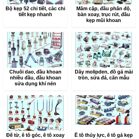
Bộ kẹp 52 chi tiết, các chi
Mâm cặp, đầu phân độ,
tiết kẹp nhanh
bàn xoay, trục rút, đầu
kẹp mũi khoan
Chuôi dao, đầu khoan
Dây molipden, đồ gá mài
nhiều đầu, đầu khoan
tròn, sửa đá, căn mẫu
sửa dụng khí nén
Đế từ, ê tô góc, ê tô xoay
Ê tô thủy lực, ê tô gá kẹp