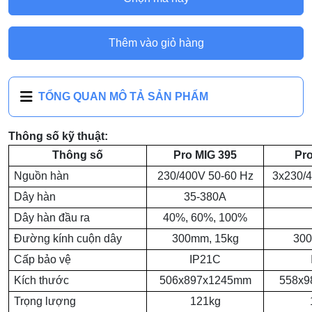
Thêm vào giỏ hàng
TỔNG QUAN MÔ TẢ SẢN PHẨM
Thông số kỹ thuật:
Thông số
Pro MIG 395
Pro
Nguồn hàn
230/400V 50-60 Hz
3x230/
Dây hàn
35-380A
Dây hàn đầu ra
40%, 60%, 100%
Đường kính cuộn dây
300mm, 15kg
300
Cấp bảo vệ
IP21C
Kích thước
506x897x1245mm
558x9
Trọng lượng
121kg