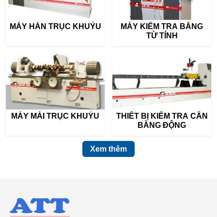
MÁY HÀN TRỤC KHUỶU
MÁY KIỂM TRA BẰNG
TỪ TÍNH
MÁY MÀI TRỤC KHUỶU
THIẾT BỊ KIỂM TRA CÂN
BẰNG ĐỘNG
Xem thêm