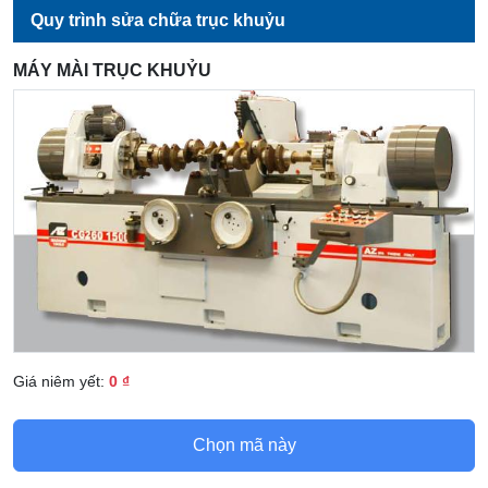
Quy trình sửa chữa trục khuỷu
MÁY MÀI TRỤC KHUỶU
Giá niêm yết:
0 ₫
Chọn mã này