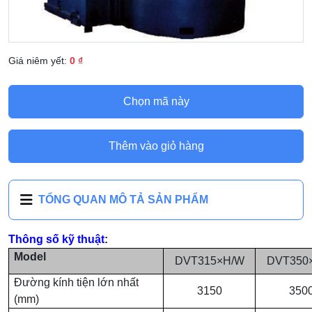
Giá niêm yết:
0 ₫
Chọn mã này
Thêm vào giỏ hàng
TỔNG QUAN MÔ TẢ SẢN PHẨM
Thông số kỹ thuật
:
Model
DVT315×H/W
DVT350
Đường kính tiện lớn nhất
3150
350
(mm)