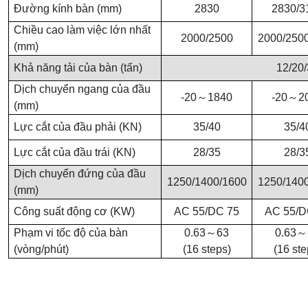
Đường kính bàn (mm)
2830
2830/3
Chiều cao làm việc lớn nhất
2000/2500
2000/250
(mm)
Khả năng tải của bàn (tấn)
12/20/
Dịch chuyển ngang của đầu
-20
～
1840
-20
～
2
(mm)
Lực cắt của đầu phải (KN)
35/40
35/4
Lực cắt của đầu trái (KN)
28/35
28/3
Dịch chuyển đứng của đầu
1250/1400/1600
1250/140
(mm)
Công suất động cơ (KW)
AC 55/DC 75
AC 55/D
Phạm vi tốc độ của bàn
0.63
～
63
0.63
～
(vòng/phút)
(16 steps)
(16 ste