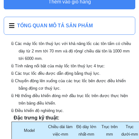
Thêm vào giỏ hàng
TỔNG QUAN MÔ TẢ SẢN PHẨM
ü
Các máy lốc tôn thuỷ lực với khả năng lốc các tôn tấm có chiều
dày từ 2 mm tới 70 mm và độ rộng/ chiều dài tôn là 1000 mm
tới 6000 mm.
ü
Tính năng nổi bật của máy lốc tôn thuỷ lực 4 trục:
ü
Các trục lốc đều được dẫn động bằng thuỷ lực.
ü
Chuyển động lên xuống của các trục lốc bên được điều khiển
bằng động cơ thuỷ lực.
ü
Hệ thống điều khiển đóng mở đầu trục lốc trên được thực hiện
trên bảng điều khiển.
ü
Điều khiển độ nghiêng trục.
Đặc trưng kỹ thuật:
Chiều dài làm
Độ dày lớn
Trục trên
Trục
Model
việc-mm
nhất-mm
mm
dưới-mm