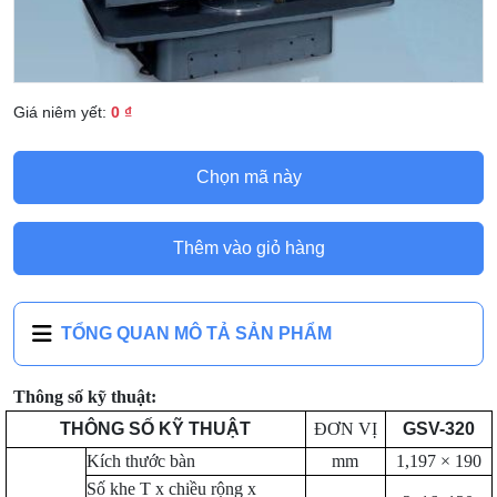
Giá niêm yết:
0 ₫
Chọn mã này
Thêm vào giỏ hàng
TỔNG QUAN MÔ TẢ SẢN PHẨM
Thông số kỹ thuật:
THÔNG SỐ KỸ THUẬT
ĐƠN VỊ
GSV-320
Kích thước bàn
mm
1,197 × 190
Số khe T x chiều rộng x