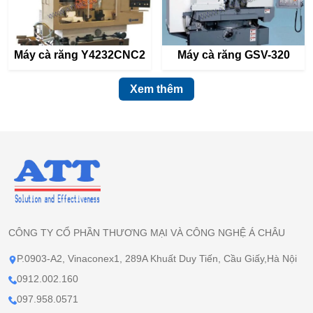
Máy cà răng Y4232CNC2
Máy cà răng GSV-320
Xem thêm
CÔNG TY CỔ PHẦN THƯƠNG MẠI VÀ CÔNG NGHỆ Á CHÂU
P.0903-A2, Vinaconex1, 289A Khuất Duy Tiến, Cầu Giấy,Hà Nội
0912.002.160
097.958.0571