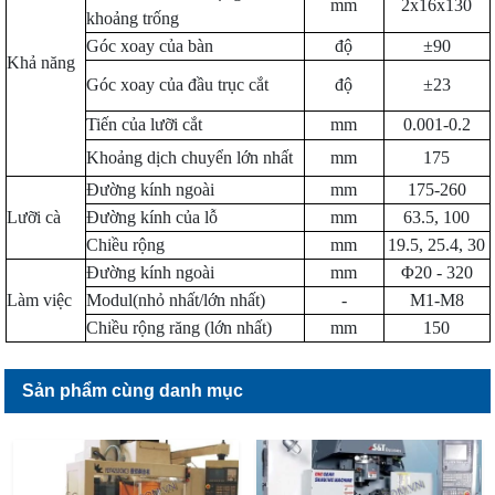
mm
2x16x130
khoảng trống
Góc xoay của bàn
độ
±90
Khả năng
Góc xoay của đầu trục cắt
độ
±23
Tiến của lưỡi cắt
mm
0.001-0.2
Khoảng dịch chuyển lớn nhất
mm
175
Đường kính ngoài
mm
175-260
Lưỡi cà
Đường kính của lỗ
mm
63.5, 100
Chiều rộng
mm
19.5, 25.4, 30
Đường kính ngoài
mm
Φ20 - 320
Làm việc
Modul(nhỏ nhất/lớn nhất)
-
M1-M8
Chiều rộng răng (lớn nhất)
mm
150
Sản phẩm cùng danh mục