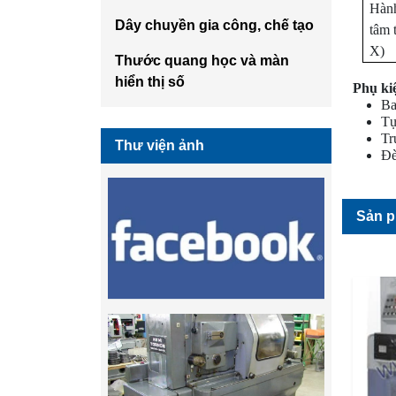
Hành
Dây chuyền gia công, chế tạo
tâm 
X)
Thước quang học và màn
hiển thị số
Phụ ki
Ba
Tự
Tr
Thư viện ảnh
Đè
Sản 