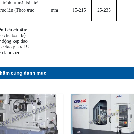
 trình từ mặt bàn tới
trục lăn (Theo trục
mm
15-215
25-235
ện tiêu chuẩn:
o che toàn bộ
 động kẹp dao
ục dao phay
f
32
n làm việc
phẩm cùng danh mục