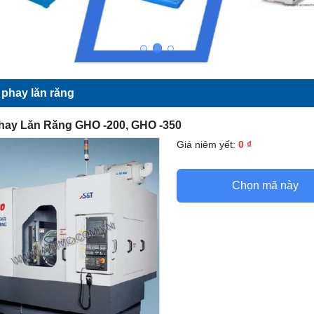
phay lăn răng
hay Lăn Răng GHO -200, GHO -350
Giá niêm yết:
0 ₫
Chọn mã này