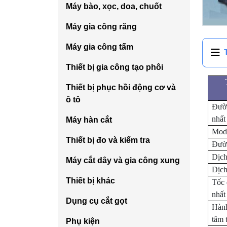
Máy bào, xọc, doa, chuốt
Máy gia công răng
Máy gia công tấm
Thiết bị gia công tạo phôi
Thiết bị phục hồi động cơ và
ô tô
Đườn
nhất
Máy hàn cắt
Modu
Thiết bị đo và kiểm tra
Đườn
Dịch
Máy cắt dây và gia công xung
Dịch
Thiết bị khác
Tốc 
nhất
Dụng cụ cắt gọt
Hành
tâm 
Phụ kiện