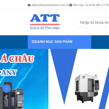
attjsc@machinetools.com.vn
Mở cửa: Từ 8:00 đến 17:00 
DANH MỤC SẢN PHẨM