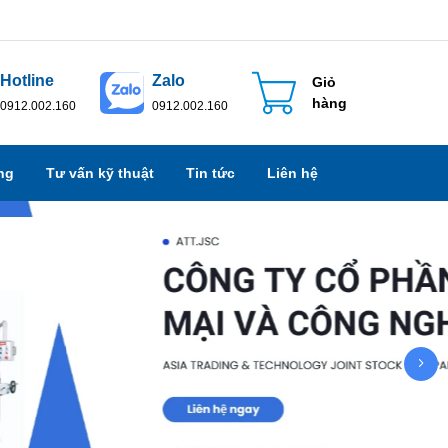
Hotline
Zalo
Giỏ
hàng
0912.002.160
0912.002.160
ng
Tư vấn kỹ thuật
Tin tức
Liên hệ