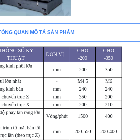
TỔNG QUAN MÔ TẢ SẢN PHẨM
THÔNG SỐ KỸ
GHO
GHO
ĐƠN VỊ
THUẬT
-200
-350
g kính phôi lớn
mm
200
350
l lớn nhất
-
M4.5
M6
g kính bàn
mm
240
240
 chuyển trục Z
mm
350
200
 chuyển trục X
mm
200
210
độ phay lăn răng lớn
Vòng/phút
1500
400
 trình từ mặt bàn tới
mm
200-550
200-400
trục lăn (theo trục Z)