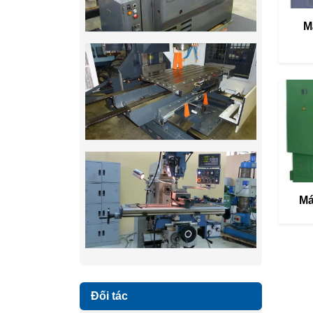
M
Má
Đối tác