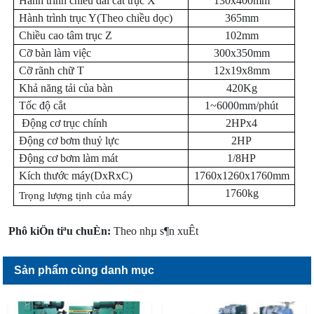
Hành trình chiều dài cắt trục X
130x400mm
Hành trình trục Y(Theo chiều dọc)
365mm
Chiều cao tâm trục Z
102mm
Cỡ bàn làm việc
300x350mm
Cỡ rãnh chữ T
12x19x8mm
Khả năng tải của bàn
420Kg
Tốc độ cắt
1~6000mm/phút
Động cơ trục chính
2HPx4
Động cơ bơm thuỷ lực
2HP
Động cơ bơm làm mát
1/8HP
Kích thước máy(DxRxC)
1760x1260x1760mm
1760kg
Trọng lượng tịnh của máy
Phô kiÖn tiªu chuÈn:
Theo nhµ s¶n xuÊt
Sản phẩm cùng danh mục