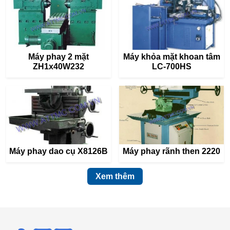
Máy phay 2 mặt
Máy khỏa mặt khoan tâm
ZH1x40W­­­232
LC-700HS
Máy phay dao cụ X8126B
Máy phay rãnh then 2220
Xem thêm