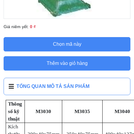
Giá niêm yết:
0 ₫
Chọn mã này
Thêm vào giỏ hàng
TỔNG QUAN MÔ TẢ SẢN PHẨM
Thông
số kỹ
M3030
M3035
M3040
thuật
Kích