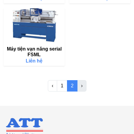
Máy tiện vạn năng serial
FSML
Liên hệ
‹
1
2
›